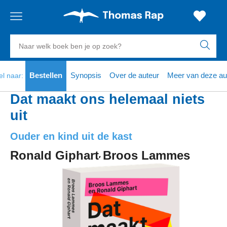
Gratis
vanaf
Zoeken
verzending
20
euro
naar
boeken,
Voor
Bestellen
Synopsis
Over de auteur
Meer van deze au
el naar:
23:59
volgende
in
auteurs
besteld,
werkdag
huis
en
Dat maakt ons helemaal niets
uitgevers
uit
Veilig
betalen
Ouder en kind uit de kast
Gratis
retourneren
Ronald Giphart
Broos Lammes