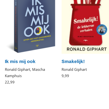
Ik mis mij ook
Smakelijk!
Ronald Giphart, Mascha
Ronald Giphart
Kamphuis
9
,
99
E-
22
,
99
Paperback
book