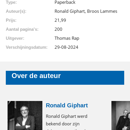
Paperback
Type:
Ronald Giphart, Broos Lammes
Auteur(s):
21
,
99
Prijs:
200
Aantal pagina's:
Thomas Rap
Uitgever:
29-08-2024
Verschijningsdatum:
Over de auteur
Ronald Giphart
Ronald Giphart werd
bekend door zijn