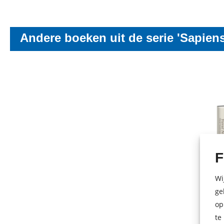
Andere boeken uit de serie 'Sapiens
F
Wi
ge
op
te