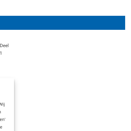
Deel
1
Wij
n
en’
ze