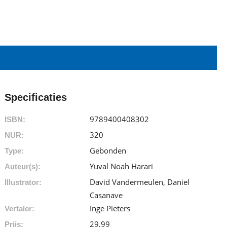
Specificaties
9789400408302
ISBN:
320
NUR:
Gebonden
Type:
Yuval Noah Harari
Auteur(s):
David Vandermeulen, Daniel
Illustrator:
Casanave
Inge Pieters
Vertaler:
29
,
99
Prijs: