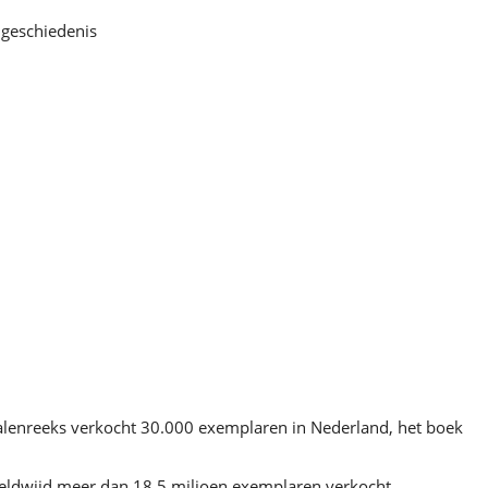
 geschiedenis
halenreeks verkocht 30.000 exemplaren in Nederland, het boek
reldwijd meer dan 18,5 miljoen exemplaren verkocht