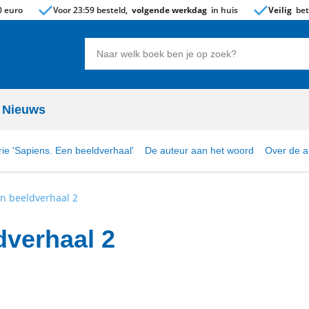
 euro
Voor 23:59 besteld,
volgende werkdag
in huis
Veilig
bet
Zoeken
naar
boeken,
auteurs
Nieuws
en
uitgevers
ie 'Sapiens. Een beeldverhaal'
De auteur aan het woord
Over de a
en beeldverhaal 2
dverhaal 2