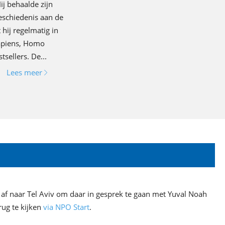
Hij behaalde zijn
eschiedenis aan de
hij regelmatig in
Sapiens, Homo
sellers. De...
Lees meer
g af naar Tel Aviv om daar in gesprek te gaan met Yuval Noah
erug te kijken
via NPO Start
.