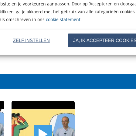
bsite en je voorkeuren aanpassen. Door op ‘Accepteren en doorgaa
 klikken, ga je akkoord met het gebruik van alle categorieën cookies
als omschreven in ons
cookie statement
.
iens. Een beeldverhaal 3
Sapiens. Een beeldverha
 Noah Harari
Yuval Noah Harari
ZELF INSTELLEN
JA, IK ACCEPTEER COOKIE
9
Gebonden
29
,
99
Gebonden