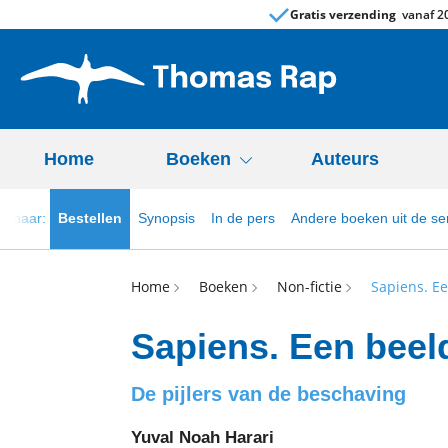
Gratis verzending
vanaf 20
Home
Boeken
Auteurs
el naar:
Bestellen
Synopsis
In de pers
Andere boeken uit de ser
Home
Boeken
Non-fictie
Sapiens. E
Sapiens. Een beel
De pijlers van de beschaving
Yuval Noah Harari