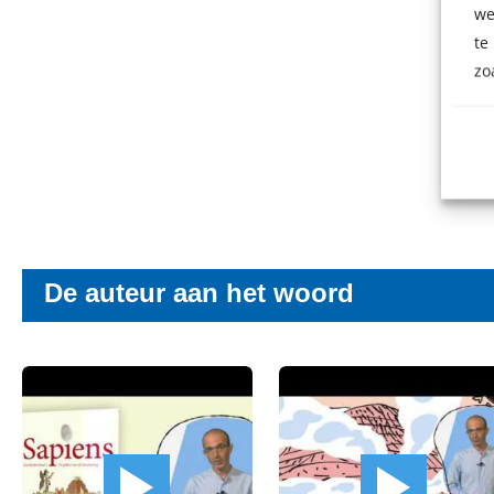
we
te
zo
Sap
Yuval
29
,
9
De auteur aan het woord