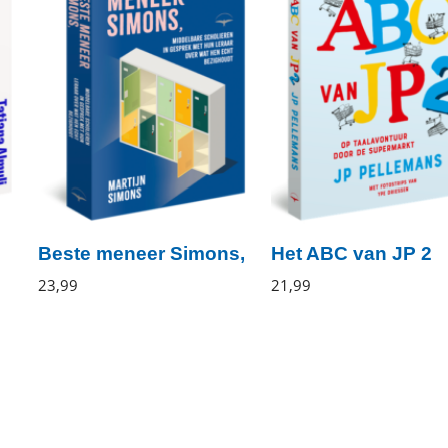
Beste meneer Simons,
Het ABC van JP 2
Martijn
23
,
99
Paperback
JP
21
,
99
Paperback
Simons
Pellemans