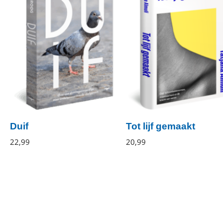
Duif
Tot lijf gemaakt
Irwan
22
,
99
Paperback
Tatjana
20
,
99
Gebonden
Droog
Almuli