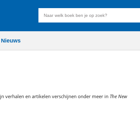
Zoeken
naar
boeken,
auteurs
Nieuws
en
uitgevers
ijn verhalen en artikelen verschijnen onder meer in
The New