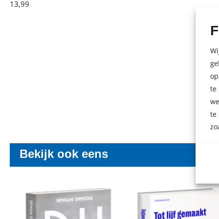
Brad
13
,
99
E-
Fox
book
F
Wi
ge
op
te
we
te
zo
Bekijk ook eens