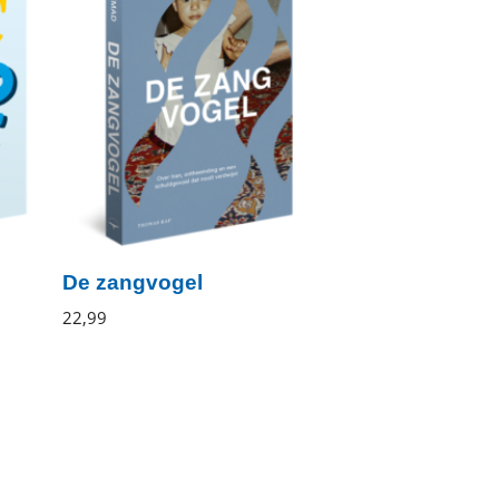
De zangvogel
Mina
22
,
99
Paperback
Etemad