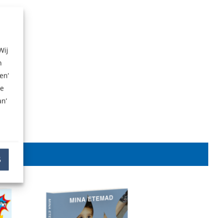
Wij
n
en’
ze
n’
S