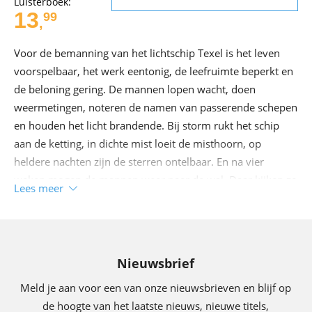
Luisterboek:
13
99
,
Voor de bemanning van het lichtschip Texel is het leven
voorspelbaar, het werk eentonig, de leefruimte beperkt en
de beloning gering. De mannen lopen wacht, doen
weermetingen, noteren de namen van passerende schepen
en houden het licht brandende. Bij storm rukt het schip
aan de ketting, in dichte mist loeit de misthoorn, op
heldere nachten zijn de sterren ontelbaar. En na vier
weken mogen de mannen weer naar de wal. Daar kijken ze
Lees meer
allemaal reikhalzend naar uit. In het middelpunt van de
kleine gemeenschap van mannen op zee staat de kok, die
drie keer per dag op vaste tijden het ritueel van de maaltijd
verzorgt. Het eten biedt troost en houvast in het
Nieuwsbrief
geïsoleerde bestaan. Lammert, de kok op het lichtschip, is
Meld je aan voor een van onze nieuwsbrieven en blijf op
dan ook de belangrijkste man aan boord. Alles gaat zijn
de hoogte van het laatste nieuws, nieuwe titels,
gang tot de dag dat de kok een levend geitenbokje