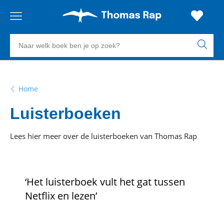
Gratis
vanaf
Zoeken
verzending
20
euro
naar
boeken,
Voor
23:59
volgende
in
auteurs
besteld,
werkdag
huis
Home
en
uitgevers
Luisterboeken
Veilig
betalen
Lees hier meer over de luisterboeken van Thomas Rap
Gratis
retourneren
‘Het luisterboek vult het gat tussen
Netflix en lezen’