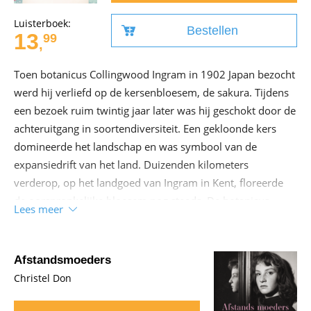
Luisterboek:
Bestellen
13
99
,
Toen botanicus Collingwood Ingram in 1902 Japan bezocht
werd hij verliefd op de kersenbloesem, de sakura. Tijdens
een bezoek ruim twintig jaar later was hij geschokt door de
achteruitgang in soortendiversiteit. Een gekloonde kers
domineerde het landschap en was symbool van de
expansiedrift van het land. Duizenden kilometers
verderop, op het landgoed van Ingram in Kent, floreerde
de oorspronkelijke bloesem nog steeds. De botanicus
Lees meer
besloot de soort te repatriëren. Met de Transsiberië
Express vervoerde hij een stek in een aardappel naar
Japan. Ingram groeide uit tot een van ’s werelds meest
Afstandsmoeders
toonaangevende kersenexperts. Dit prachtige boek vertelt
Christel Don
het verhaal van een opmerkelijke man, die getuige was van
een beladen eeuw vol conflicten en verandering. De lezer