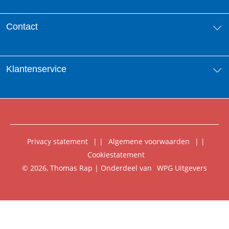
Over ons
Contact
Aanbiedingsbrochures
Contactinformatie
Klantenservice
Vacatures
Manuscripten
Nieuwsbrief
FAQ Boekenwebshop
Rechten
Digitaal lezen
Privacy statement
|
Algemene voorwaarden
|
Foreign Rights
Cookiestatement
Klantenservice
© 2026, Thomas Rap | Onderdeel van
WPG Uitgevers