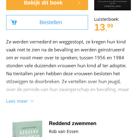
Bekijk dit boek
volgt de sakura als symbool aan het keizerlijk hof, via de
donkere dagen van de Tweede Wereldoorlog, tot aan de
Luisterboek:
Bestellen
hedendaagse fascinatie voor deze iconische bloesem.
13
99
,
Ze werden vernederd en weggestopt, ze kregen hun kind
vaak niet te zien na de bevalling en werden geïnstrueerd
om er nooit meer over te spreken; tussen 1956 en 1984
stonden vele duizenden vrouwen hun kind af ter adoptie.
Na tientallen jaren hebben deze vrouwen besloten het
stilzwijgen te doorbreken. Ze vertellen over hun jeugd,
over de periode van hun zwangerschap en bevalling, maar
ze beschrijven bovenal hoe de beslissing om, onder
Lees meer
dwang, afstand te nemen van hun kind tot op de dag van
vandaag hun leven beïnvloedt. In
Afstandsmoeders
belicht
journalist Christel Don een verontrustend en vergeten
Reddend zwemmen
hoofdstuk uit de Nederlandse geschiedenis, een hoofdstuk
Rob van Essen