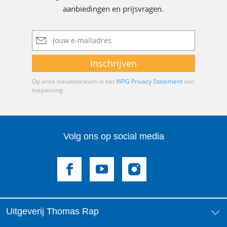
aanbiedingen en prijsvragen.
meeneemt aan boord. Om te slachten voor een stoofpot.
De komst van dit jonge, springerige beest gooit de vaste
E-
routine van het lichtschip in de war en zet de
mailadres
verhoudingen op scherp. Wat begint als een welkome
onderbreking van het saaie bestaan, ontwikkelt zich al
Inschrijven
gauw tot een splijtzwam die sluimerende angsten wakker
Op onze nieuwsbrieven is het
WPG Privacy Statement
van
schudt en slachtoffers maakt.
toepassing.
Volg ons op social media
Uitgeverij Thomas Rap