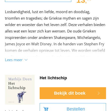
,
Losbandigheid, lust en liefde, moord en doodslag,
triomfen en tragedies; de Griekse mythen en sagen zijn
wilder en woester dan het leven zelf. Deze verhalen bieden
alles wat een lezer zich kan wensen. De oude Grieken
inspireerden onder anderen Shakespeare, Michelangelo,
James Joyce en Walt Disney. In de handen van Stephen Fry
komen de verhalen opnieuw tot leven. We worden verliefd
op Zeus, we aanschouwen de geboorte van Athena, we
Lees meer
zien hoe Kronos en Gaia wraak nemen op Ouranos, we
huilen met koning Midas en we jagen met de even
beeldschone als meedogenloze Artemis. Stephen Fry haalt
Het lichtschip
deze verhalen op uit de oudheid en geeft ze hun
welverdiende plek in onze moderne tijd.
Bekijk dit boek
Bestellen