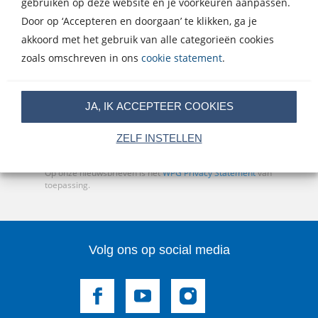
gebruiken op deze website en je voorkeuren aanpassen.
Nieuwsbrief
Door op ‘Accepteren en doorgaan’ te klikken, ga je
Meld je aan voor een van onze nieuwsbrieven en blijf op
akkoord met het gebruik van alle categorieën cookies
de hoogte van het laatste nieuws, nieuwe titels,
zoals omschreven in ons
cookie statement
.
aanbiedingen en prijsvragen.
E-
JA, IK ACCEPTEER COOKIES
mailadres
ZELF INSTELLEN
Inschrijven
Op onze nieuwsbrieven is het
WPG Privacy Statement
van
toepassing.
Volg ons op social media