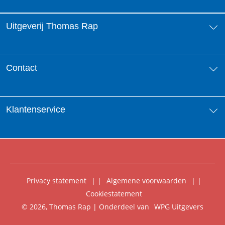
Uitgeverij Thomas Rap
Over ons
Contact
Aanbiedingsbrochures
Contactinformatie
Klantenservice
Vacatures
Manuscripten
Nieuwsbrief
FAQ Boekenwebshop
Rechten
Digitaal lezen
Privacy statement
|
Algemene voorwaarden
|
Foreign Rights
Cookiestatement
Klantenservice
© 2026, Thomas Rap | Onderdeel van
WPG Uitgevers