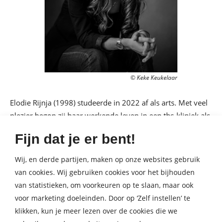
© Keke Keukelaar
Elodie Rijnja (1998) studeerde in 2022 af als arts. Met veel
plezier begon zij haar werkende leven in een tbs-kliniek als
ANIOS (Arts niet in opleiding tot specialist). De ervaring die
Fijn dat je er bent!
zij daar opdeed vormde de inspiratie van zowel dit boek
als een reeks verhalen in
Het Parool
. Inmiddels is ze in
Wij, en derde partijen, maken op onze websites gebruik
opleiding tot psychiater. De tbs-kliniek is haar debuut.
van cookies. Wij gebruiken cookies voor het bijhouden
van statistieken, om voorkeuren op te slaan, maar ook
voor marketing doeleinden. Door op ‘Zelf instellen’ te
klikken, kun je meer lezen over de cookies die we