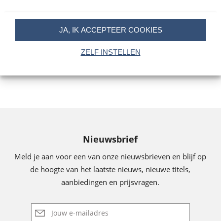
Schorem
Floor
11
,
99
E-
JA, IK ACCEPTEER COOKIES
Boogaart
book
ZELF INSTELLEN
Nieuwsbrief
Meld je aan voor een van onze nieuwsbrieven en blijf op
de hoogte van het laatste nieuws, nieuwe titels,
aanbiedingen en prijsvragen.
E-
mailadres