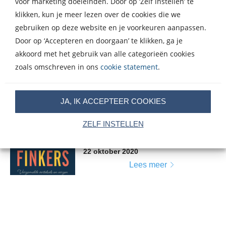
voor marketing doeleinden. Door op ‘Zelf instellen’ te
klikken, kun je meer lezen over de cookies die we
gebruiken op deze website en je voorkeuren aanpassen.
Door op ‘Accepteren en doorgaan’ te klikken, ga je
Artikelen over Herman Finkers
akkoord met het gebruik van alle categorieën cookies
zoals omschreven in ons
cookie statement
.
Herman Finkers
genomineerd voor NS
JA, IK ACCEPTEER COOKIES
Publieksprijs!
ZELF INSTELLEN
22 oktober 2020
Lees meer