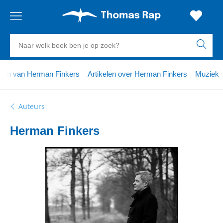
Gratis
vanaf
Zoeken
verzending
20
euro
naar
boeken,
Voor
eken van Herman Finkers
Artikelen over Herman Finkers
Muziek
23:59
volgende
in
auteurs
besteld,
werkdag
huis
en
uitgevers
Auteurs
Veilig
betalen
Herman Finkers
Gratis
retourneren