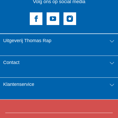
Volg ons op social media
Uitgeverij Thomas Rap
Over ons
Contact
Aanbiedingsbrochures
Contactinformatie
Klantenservice
Vacatures
Manuscripten
Nieuwsbrief
FAQ Boekenwebshop
Rechten
Digitaal lezen