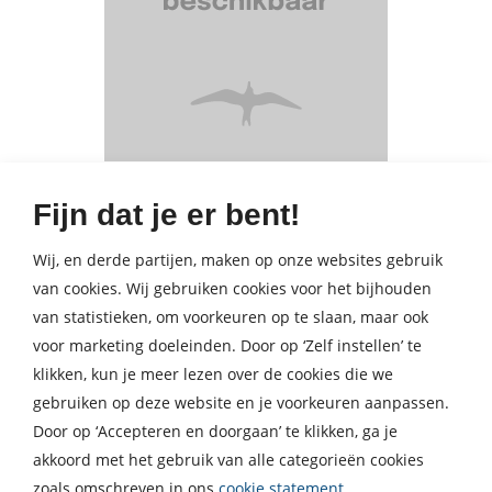
Fijn dat je er bent!
Wij, en derde partijen, maken op onze websites gebruik
van cookies. Wij gebruiken cookies voor het bijhouden
van statistieken, om voorkeuren op te slaan, maar ook
Nieuwsbrief
voor marketing doeleinden. Door op ‘Zelf instellen’ te
Meld je aan voor een van onze nieuwsbrieven en blijf op
klikken, kun je meer lezen over de cookies die we
de hoogte van het laatste nieuws, nieuwe titels,
gebruiken op deze website en je voorkeuren aanpassen.
aanbiedingen en prijsvragen.
Door op ‘Accepteren en doorgaan’ te klikken, ga je
akkoord met het gebruik van alle categorieën cookies
E-
zoals omschreven in ons
cookie statement
.