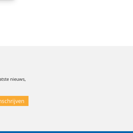
atste nieuws,
nschrijven