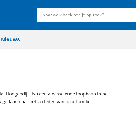
Zoeken
naar
boeken,
auteurs
Nieuws
en
uitgevers
iel Hoogendijk. Na een afwisselende loopbaan in het
ek gedaan naar het verleden van haar familie.