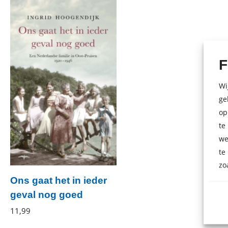
F
Wi
ge
op
te
we
te
zo
Ons gaat het in ieder
geval nog goed
Ingrid
11
,
99
E-
Hoogendijk
book