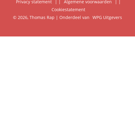
Privacy statement
|
Algemene voorwaarden
|
Foreign Rights
Cookiestatement
Klantenservice
© 2026, Thomas Rap | Onderdeel van
WPG Uitgevers