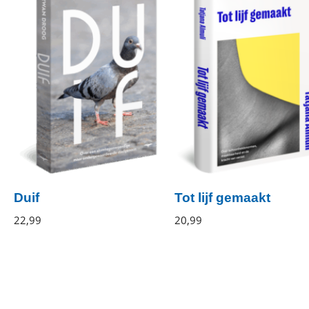
Duif
Tot lijf gemaakt
Irwan
22
,
99
Paperback
Tatjana
20
,
99
Gebonden
Droog
Almuli