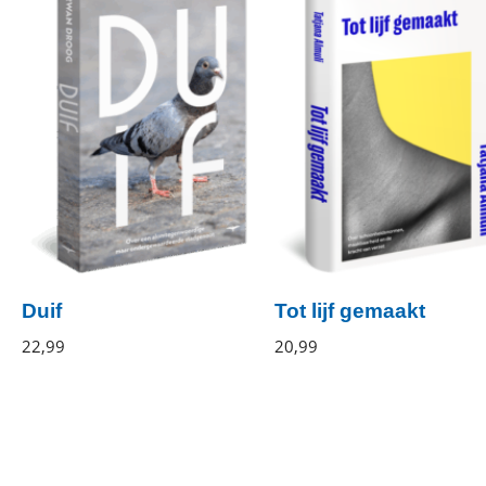
Duif
Tot lijf gemaakt
Irwan
22
,
99
Paperback
Tatjana
20
,
99
Gebonden
Droog
Almuli