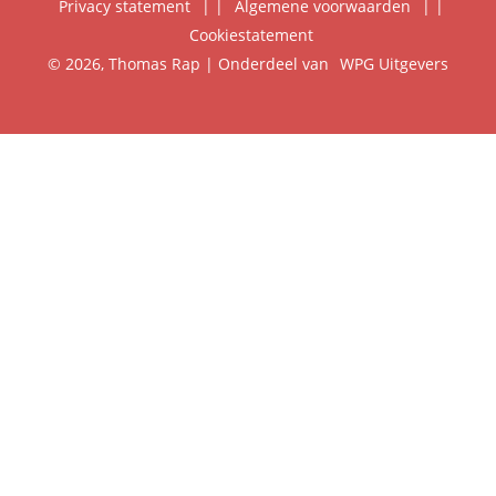
Privacy statement
|
Algemene voorwaarden
|
Foreign Rights
Cookiestatement
Klantenservice
© 2026, Thomas Rap | Onderdeel van
WPG Uitgevers