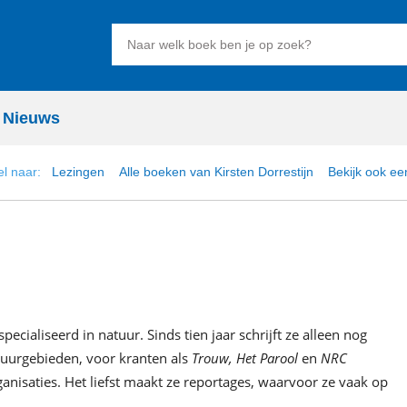
Zoeken
naar
boeken,
auteurs
Nieuws
en
uitgevers
el naar:
Lezingen
Alle boeken van Kirsten Dorrestijn
Bekijk ook ee
specialiseerd in natuur. Sinds tien jaar schrijft ze alleen nog
tuurgebieden, voor kranten als
Trouw, Het Parool
en
NRC
anisaties. Het liefst maakt ze reportages, waarvoor ze vaak op