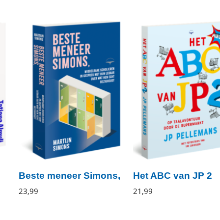
Beste meneer Simons,
Het ABC van JP 2
Martijn
23
,
99
Paperback
JP
21
,
99
Paperback
Simons
Pellemans