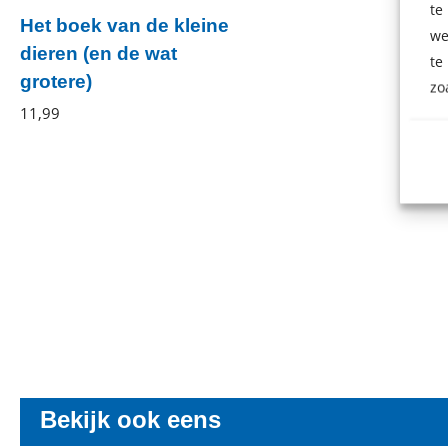
te
Het boek van de kleine
we
dieren (en de wat
te
grotere)
zo
Kirsten
11
,
99
E-
Dorrestijn
book
Bekijk ook eens