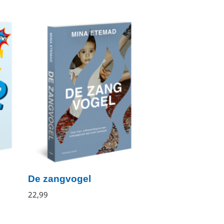
De zangvogel
Mina
22
,
99
Paperback
Etemad