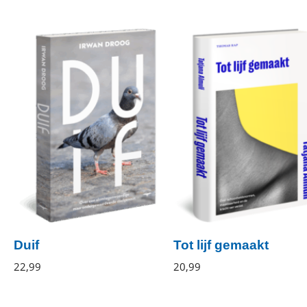
Duif
Tot lijf gemaakt
Irwan
22
,
99
Paperback
Tatjana
20
,
99
Gebonden
Droog
Almuli