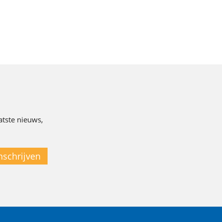
atste nieuws,
nschrijven