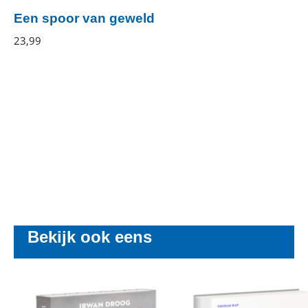
Een spoor van geweld
Mark
23
,
99
Paperback
O'Connell
Bekijk ook eens