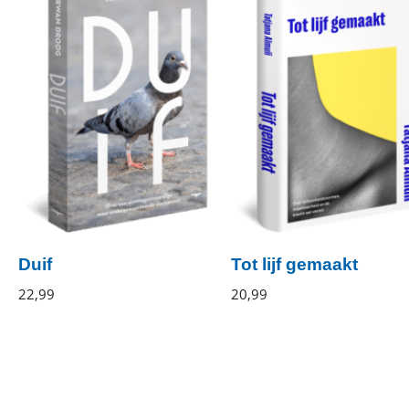
Duif
Tot lijf gemaakt
Irwan
22
,
99
Paperback
Tatjana
20
,
99
Gebonden
Droog
Almuli