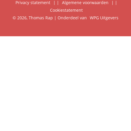
Privacy statement
|
Algemene voorwaarden
|
Foreign Rights
Cookiestatement
Klantenservice
© 2026, Thomas Rap | Onderdeel van
WPG Uitgevers