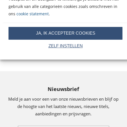
De butler van de
Moneyland
gebruik van alle categorieën cookies zoals omschreven in
wereld
Oliver
24
,
99
Paperback
ons
cookie statement
.
Bullough
Oliver
13
,
99
E-
Bullough
book
JA, IK ACCEPTEER COOKIES
ZELF INSTELLEN
Nieuwsbrief
Meld je aan voor een van onze nieuwsbrieven en blijf op
de hoogte van het laatste nieuws, nieuwe titels,
aanbiedingen en prijsvragen.
E-