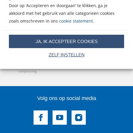
Door op ‘Accepteren en doorgaan’ te klikken, ga je
Meld je aan voor een van onze nieuwsbrieven en blijf op
akkoord met het gebruik van alle categorieën cookies
de hoogte van het laatste nieuws, nieuwe titels,
zoals omschreven in ons
cookie statement
.
aanbiedingen en prijsvragen.
E-
JA, IK ACCEPTEER COOKIES
mailadres
Inschrijven
ZELF INSTELLEN
Op onze nieuwsbrieven is het
WPG Privacy Statement
van
toepassing.
Volg ons op social media