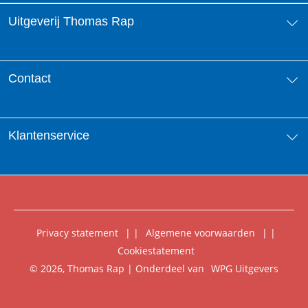
Uitgeverij Thomas Rap
Over ons
Contact
Aanbiedingsbrochures
Contactinformatie
Klantenservice
Vacatures
Manuscripten
Nieuwsbrief
FAQ Boekenwebshop
Rechten
Digitaal lezen
Privacy statement
|
Algemene voorwaarden
|
Foreign Rights
Cookiestatement
Klantenservice
© 2026, Thomas Rap | Onderdeel van
WPG Uitgevers