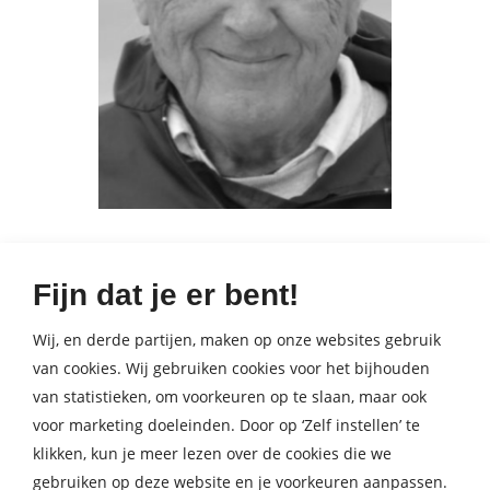
Ray Connolly is journalist, schrijver en scenarist. Hij heeft
Fijn dat je er bent!
in zijn carrière vele muzikale sterren en iconen uit de
Sixties en Seventies geïnterviewd, onder wie de Beatles en
Wij, en derde partijen, maken op onze websites gebruik
Elvis Presley. Hij woont en werkt in Londen.
van cookies. Wij gebruiken cookies voor het bijhouden
van statistieken, om voorkeuren op te slaan, maar ook
voor marketing doeleinden. Door op ‘Zelf instellen’ te
klikken, kun je meer lezen over de cookies die we
Nieuwsbrief
gebruiken op deze website en je voorkeuren aanpassen.