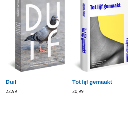
Duif
Tot lijf gemaakt
Irwan
22
,
99
Paperback
Tatjana
20
,
99
Gebonden
Droog
Almuli