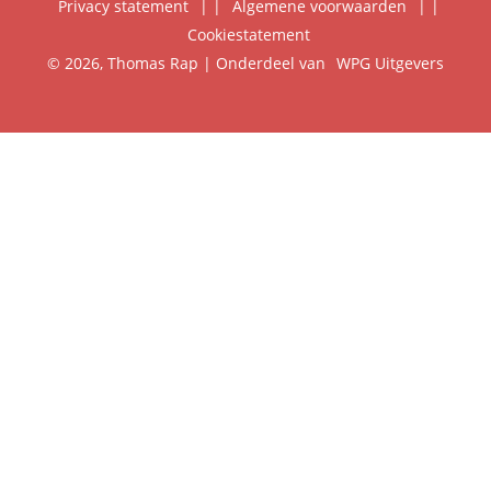
Privacy statement
|
Algemene voorwaarden
|
Foreign Rights
Cookiestatement
Klantenservice
© 2026, Thomas Rap | Onderdeel van
WPG Uitgevers