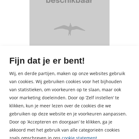
Fijn dat je er bent!
Wij, en derde partijen, maken op onze websites gebruik
van cookies. Wij gebruiken cookies voor het bijhouden
van statistieken, om voorkeuren op te slaan, maar ook
Nieuwsbrief
voor marketing doeleinden. Door op ‘Zelf instellen’ te
Meld je aan voor een van onze nieuwsbrieven en blijf op
klikken, kun je meer lezen over de cookies die we
de hoogte van het laatste nieuws, nieuwe titels,
gebruiken op deze website en je voorkeuren aanpassen.
aanbiedingen en prijsvragen.
Door op ‘Accepteren en doorgaan’ te klikken, ga je
akkoord met het gebruik van alle categorieën cookies
E-
zoals omschreven in ons
cookie statement
.