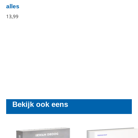
alles
Suzie
13
,
99
E-
Sheehy
book
Bekijk ook eens