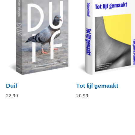
Duif
Tot lijf gemaakt
Irwan
22
,
99
Paperback
Tatjana
20
,
99
Gebonden
Droog
Almuli