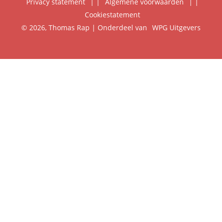
Privacy statement
|
Algemene voorwaarden
|
Foreign Rights
Cookiestatement
Klantenservice
© 2026, Thomas Rap | Onderdeel van
WPG Uitgevers