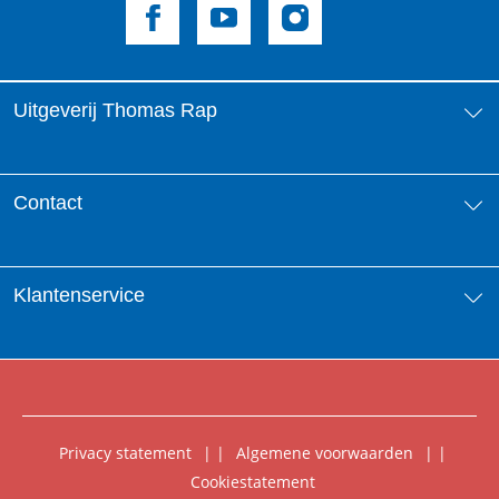
Uitgeverij Thomas Rap
Over ons
Contact
Aanbiedingsbrochures
Contactinformatie
Klantenservice
Vacatures
Manuscripten
Nieuwsbrief
FAQ Boekenwebshop
Rechten
Digitaal lezen
Privacy statement
|
Algemene voorwaarden
|
Foreign Rights
Cookiestatement
Klantenservice