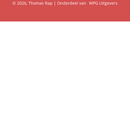
© 2026, Thomas Rap | Onderdeel van
WPG Uitgevers