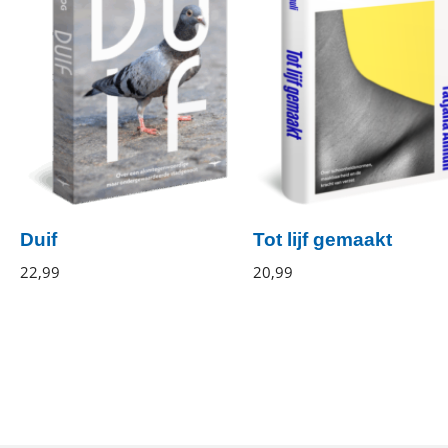
Duif
Tot lijf gemaakt
Irwan
22
,
99
Paperback
Tatjana
20
,
99
Gebonden
Droog
Almuli