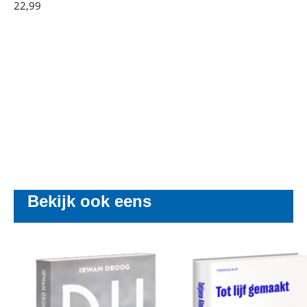
Yeliz
22
,
99
Paperback
Çiçek
Bekijk ook eens