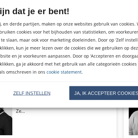
Julia van Baaren
ijn dat je er bent!
Julia van Baaren (1997) is junior copywriter
bij Vandejong, een creatief...
j, en derde partijen, maken op onze websites gebruik van cookies. 
bruiken cookies voor het bijhouden van statistieken, om voorkeure
 te slaan, maar ook voor marketing doeleinden. Door op ‘Zelf instell
 klikken, kun je meer lezen over de cookies die we gebruiken op de
bsite en je voorkeuren aanpassen. Door op ‘Accepteren en doorgaa
Lees meer
 klikken, ga je akkoord met het gebruik van alle categorieën cookies
als omschreven in ons
cookie statement
.
Plien van Bennekom
ZELF INSTELLEN
JA, IK ACCEPTEER COOKIE
Plien van Bennekom (1971) en Bianca
Krijgsman (1968) zijn acteurs en cabaretiers.
Ze...