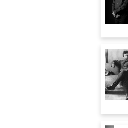
A
B
C
D
E
F
G
H
I
J
K