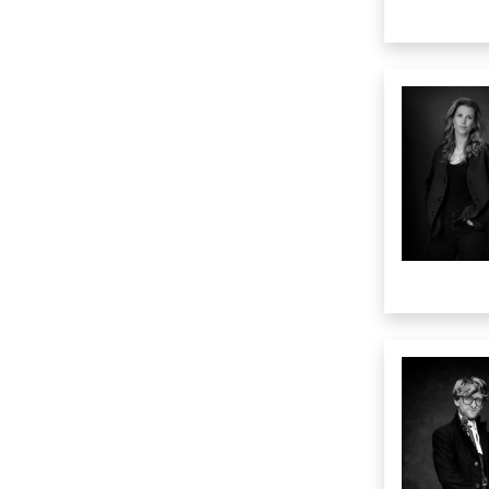
W
X
Y
Z