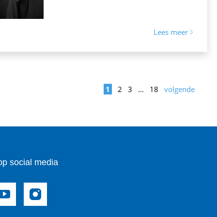
Lees meer
1
2
3
…
18
volgende
op social media