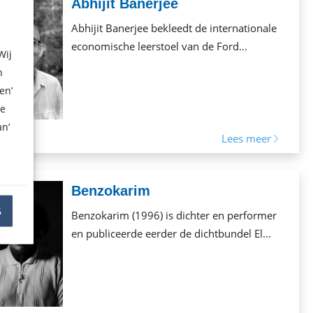
Abhijit Banerjee
Abhijit Banerjee bekleedt de internationale
economische leerstoel van de Ford...
Wij
n
en’
ze
n’
Lees meer
Benzokarim
S
Benzokarim (1996) is dichter en performer
en publiceerde eerder de dichtbundel El...