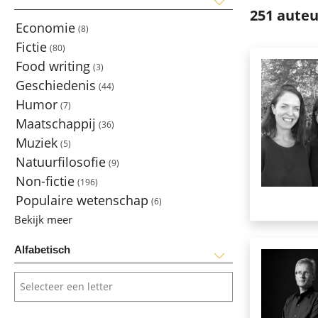
251 aute
Economie
(8)
Fictie
(80)
Food writing
(3)
Geschiedenis
(44)
Humor
(7)
Maatschappij
(36)
Muziek
(5)
Natuurfilosofie
(9)
Non-fictie
(196)
Populaire wetenschap
(6)
Bekijk meer
Alfabetisch
Selecteer een letter
Selecteer een letter