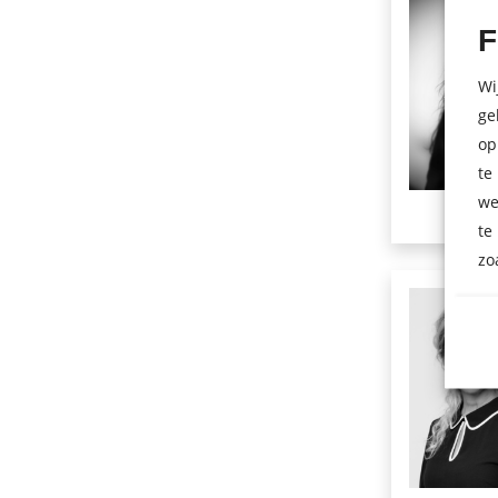
L
F
M
Wi
ge
N
op
O
te
we
P
te
Q
zo
R
S
T
U
V