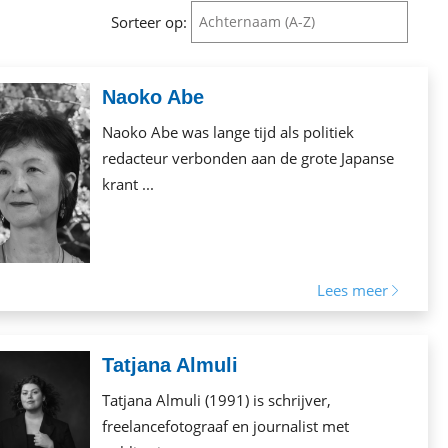
Sorteer op:
Achternaam (A-Z)
Achternaam (A-Z)
Naoko Abe
Achternaam (Z-A)
Naoko Abe was lange tijd als politiek
Voornaam (A-Z)
redacteur verbonden aan de grote Japanse
Voornaam (Z-A)
krant ...
Lees meer
Tatjana Almuli
Tatjana Almuli (1991) is schrijver,
freelancefotograaf en journalist met