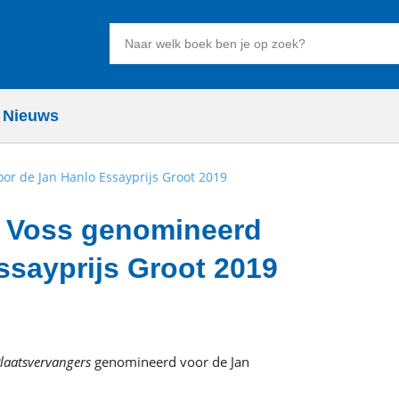
Zoeken
naar
boeken,
auteurs
Nieuws
en
uitgevers
r de Jan Hanlo Essayprijs Groot 2019
 Voss genomineerd
ssayprijs Groot 2019
laatsvervangers
genomineerd voor de Jan