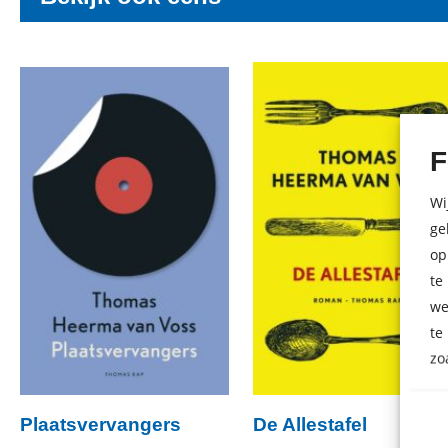
F
Wi
ge
op
te
we
te
zo
Plaatsvervangers
De Allestafel