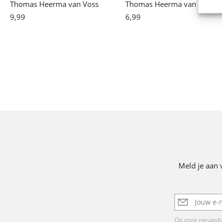
Thomas Heerma van Voss
Thomas Heerma van Voss
9
,
99
E-
6
,
99
E-
book
book
Meld je aan 
E-
mailadres
Op onze nieuwsbr