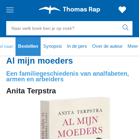
Gratis
vanaf
Zoeken
verzending
20
euro
naar
boeken,
Voor
Bestellen
Synopsis
In de pers
Over de auteur
Meer 
el naar:
23:59
volgende
in
auteurs
besteld,
werkdag
huis
en
Al mijn moeders
uitgevers
Veilig
Een familiegeschiedenis van analfabeten,
betalen
armen en arbeiders
Gratis
Anita Terpstra
retourneren