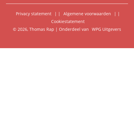
Digitaal lezen
Privacy statement
|
Algemene voorwaarden
|
Foreign Rights
Cookiestatement
Klantenservice
© 2026, Thomas Rap | Onderdeel van
WPG Uitgevers