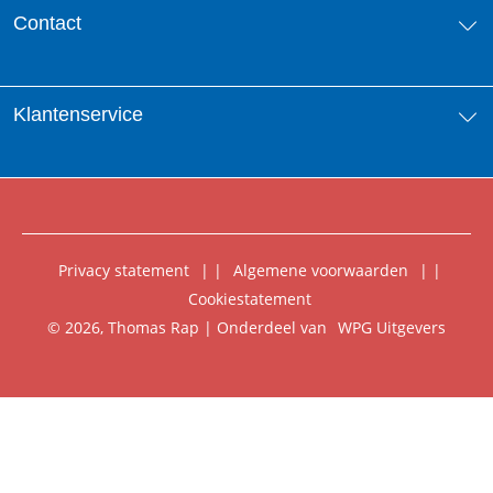
Over ons
Contact
Aanbiedingsbrochures
Contactinformatie
Klantenservice
Vacatures
Manuscripten
Nieuwsbrief
FAQ Boekenwebshop
Rechten
Digitaal lezen
Privacy statement
|
Algemene voorwaarden
|
Foreign Rights
Cookiestatement
Klantenservice
© 2026, Thomas Rap | Onderdeel van
WPG Uitgevers