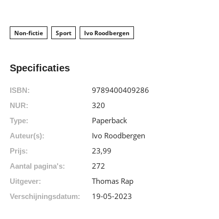
Non-fictie
Sport
Ivo Roodbergen
Specificaties
9789400409286
ISBN:
320
NUR:
Paperback
Type:
Ivo Roodbergen
Auteur(s):
23
,
99
Prijs:
272
Aantal pagina's:
Thomas Rap
Uitgever:
19-05-2023
Verschijningsdatum: