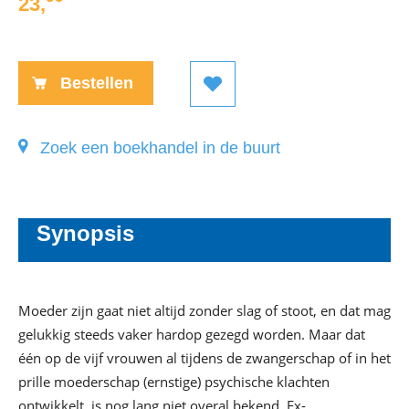
23
,
Paperback:
Bestellen
Zoek een boekhandel in de buurt
Synopsis
Moeder zijn gaat niet altijd zonder slag of stoot, en dat mag
gelukkig steeds vaker hardop gezegd worden. Maar dat
één op de vijf vrouwen al tijdens de zwangerschap of in het
prille moederschap (ernstige) psychische klachten
ontwikkelt, is nog lang niet overal bekend. Ex-