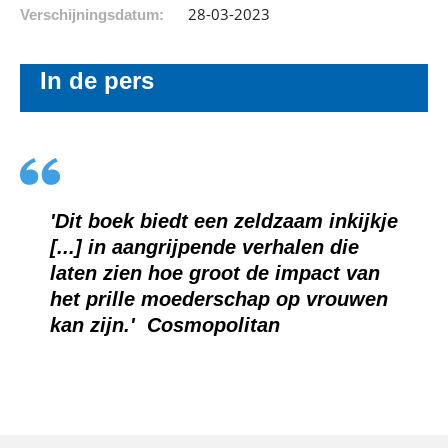
28-03-2023
Verschijningsdatum:
In de pers
'Het is bijzonder om over Mirjams
schouder mee te kijken. (...) De kans
is groot dat je na het lezen extra
alert bent op je gevoelens en die
van de pas bevallen vrouwen om je
heen.'
Ouders van Nu