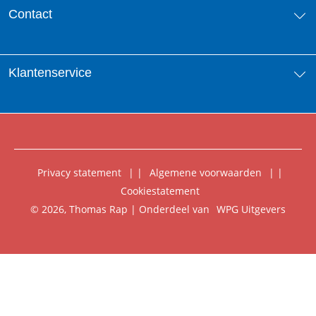
Over ons
Contact
Aanbiedingsbrochures
Contactinformatie
Klantenservice
Vacatures
Manuscripten
Nieuwsbrief
FAQ Boekenwebshop
Rechten
Digitaal lezen
Privacy statement
|
Algemene voorwaarden
|
Foreign Rights
Cookiestatement
Klantenservice
© 2026, Thomas Rap | Onderdeel van
WPG Uitgevers