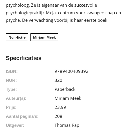
psycholoog. Ze is eigenaar van de succesvolle
psychologiepraktijk MeJa, centrum voor zwangerschap en
psyche. De verwachting voorbij is haar eerste boek.
Non-fictie
Mirjam Meek
Specificaties
9789400409392
ISBN:
320
NUR:
Paperback
Type:
Mirjam Meek
Auteur(s):
23
,
99
Prijs:
208
Aantal pagina's:
Thomas Rap
Uitgever: