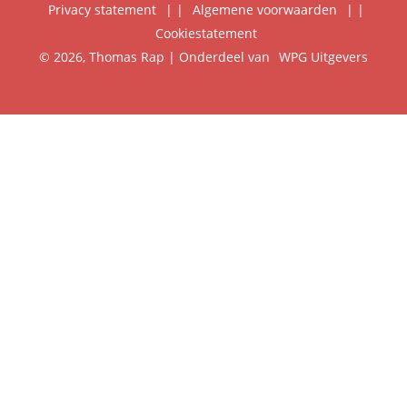
Privacy statement
|
Algemene voorwaarden
|
Foreign Rights
Cookiestatement
Klantenservice
© 2026, Thomas Rap | Onderdeel van
WPG Uitgevers