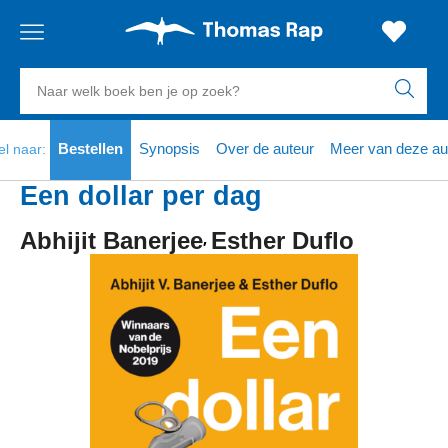
Gratis
vanaf
Zoeken
verzending
20
euro
naar
boeken,
Voor
Bestellen
Synopsis
Over de auteur
Meer van deze au
el naar:
23:59
volgende
in
auteurs
besteld,
werkdag
huis
en
Een dollar per dag
uitgevers
Veilig
Abhijit Banerjee
Esther Duflo
betalen
Gratis
retourneren