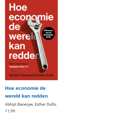
Hoe economie de
wereld kan redden
Abhijit Banerjee, Esther Duflo
11
,
99
E-