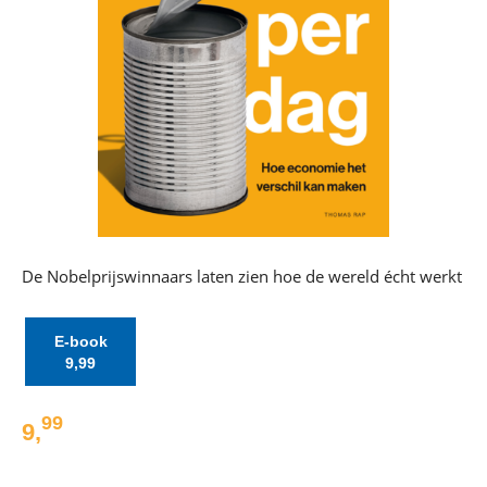
De Nobelprijswinnaars laten zien hoe de wereld écht werkt
E-book
9
,
99
99
9
,
E-
book: