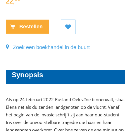
22
,
Paperback:
Bestellen
Zoek een boekhandel in de buurt
Synopsis
Als op 24 februari 2022 Rusland Oekraïne binnenvalt, slaat
Elena net als duizenden landgenoten op de vlucht. Vanaf
het begin van de invasie schrijft zij aan haar oud-student
Iris over de onvoorstelbare tragedie die haar en haar
landgenoten overkomt. Over hoe ze van de ene minuut op