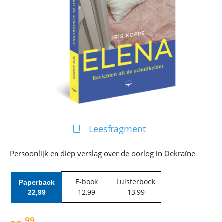
Leesfragment
Persoonlijk en diep verslag over de oorlog in Oekraïne
E-book
Luisterboek
Paperback
12
,
99
13
,
99
22
,
99
99