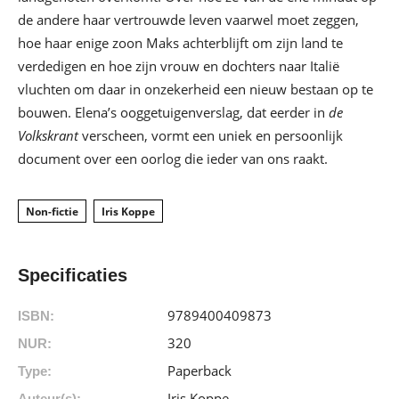
de andere haar vertrouwde leven vaarwel moet zeggen,
hoe haar enige zoon Maks achterblijft om zijn land te
verdedigen en hoe zijn vrouw en dochters naar Italië
vluchten om daar in onzekerheid een nieuw bestaan op te
bouwen. Elena’s ooggetuigenverslag, dat eerder in
de
Volkskrant
verscheen, vormt een uniek en persoonlijk
document over een oorlog die ieder van ons raakt.
Non-fictie
Iris Koppe
Specificaties
9789400409873
ISBN:
320
NUR:
Paperback
Type:
Iris Koppe
Auteur(s):