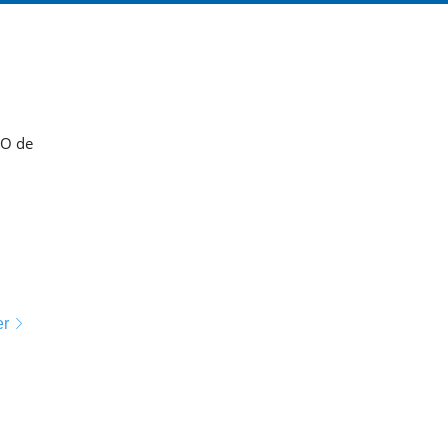
RO de
er