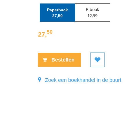
E-book
Paperback
12
,
99
27
,
50
50
27
,
Paperback:
Bestellen
Zoek een boekhandel in de buurt