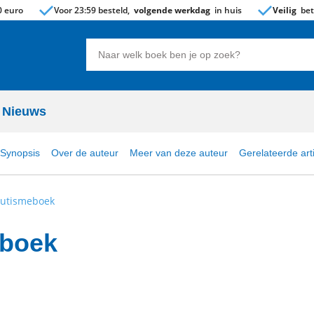
 euro
Voor 23:59 besteld,
volgende werkdag
in huis
Veilig
bet
Zoeken
naar
boeken,
auteurs
Nieuws
en
uitgevers
Synopsis
Over de auteur
Meer van deze auteur
Gerelateerde art
Autismeboek
eboek