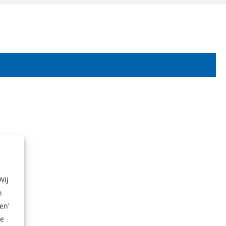
Wij
n
en’
ze