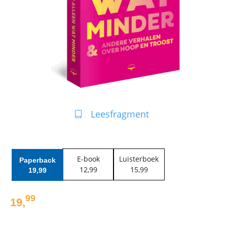
Leesfragment
E-book
Luisterboek
Paperback
12
,
99
15
,
99
19
,
99
99
19
,
Paperback: