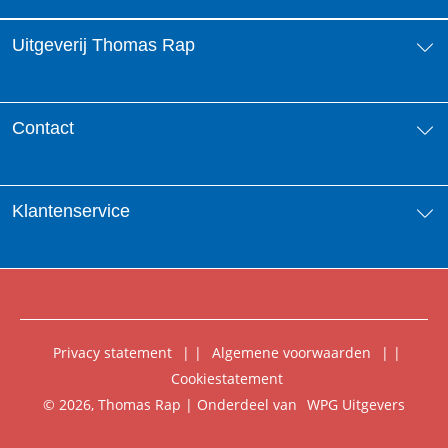
Uitgeverij Thomas Rap
Over ons
Contact
Aanbiedingsbrochures
Contactinformatie
Klantenservice
Vacatures
Manuscripten
Nieuwsbrief
FAQ Boekenwebshop
Rechten
Digitaal lezen
Privacy statement
|
Algemene voorwaarden
|
Foreign Rights
Cookiestatement
Klantenservice
© 2026, Thomas Rap | Onderdeel van
WPG Uitgevers