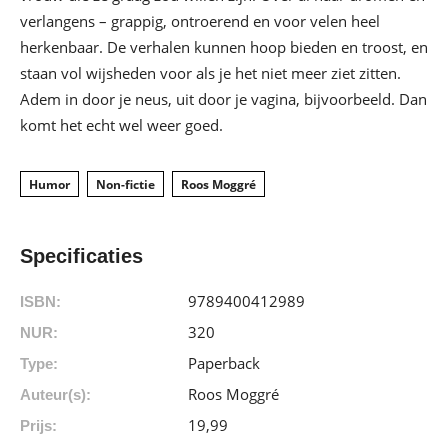
verlangens – grappig, ontroerend en voor velen heel
herkenbaar. De verhalen kunnen hoop bieden en troost, en
staan vol wijsheden voor als je het niet meer ziet zitten.
Adem in door je neus, uit door je vagina, bijvoorbeeld. Dan
komt het echt wel weer goed.
Humor
Non-fictie
Roos Moggré
Specificaties
9789400412989
ISBN:
320
NUR:
Paperback
Type:
Roos Moggré
Auteur(s):
19
,
99
Prijs: