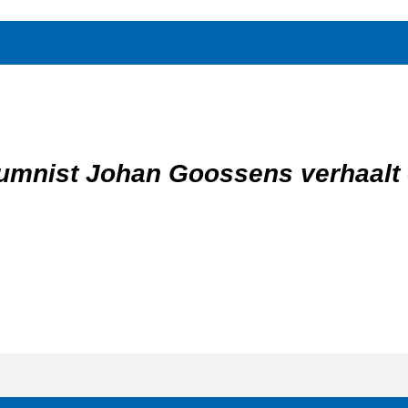
eemt Goossens de lezer mee in ee
OC. Relativerend, humorvol, met
en goud hartje geschreven.’