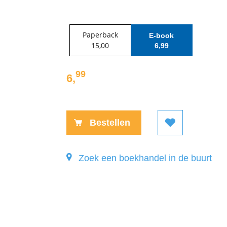
Paperback
E-book
15
,
00
6
,
99
99
6
,
E-
book:
Bestellen
Zoek een boekhandel in de buurt