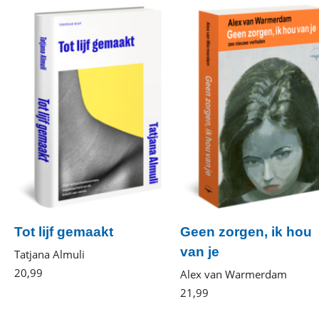
Tot lijf gemaakt
Geen zorgen, ik hou
van je
Tatjana Almuli
20
,
99
Gebonden
Alex van Warmerdam
21
,
99
Paperback