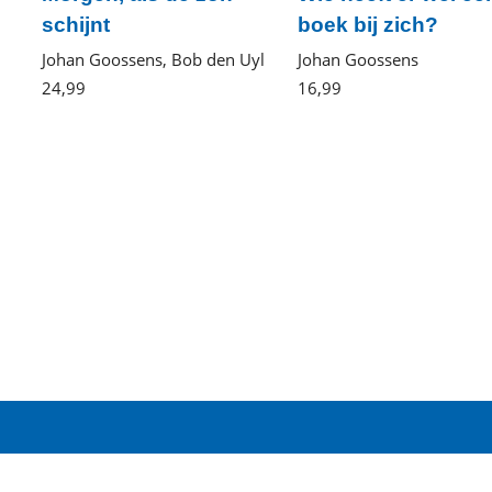
schijnt
boek bij zich?
Johan Goossens, Bob den Uyl
Johan Goossens
24
,
99
Paperback
16
,
99
Paperback