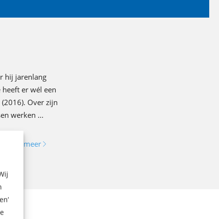
 hij jarenlang
 heeft er wél een
 (2016). Over zijn
en werken ...
Lees meer
Wij
n
en’
ze