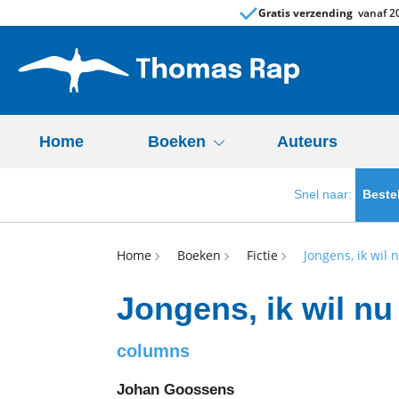
Gratis verzending
vanaf 20
Home
Boeken
Auteurs
Snel naar:
Beste
Home
Boeken
Fictie
Jongens, ik wil
Jongens, ik wil nu
columns
Johan Goossens