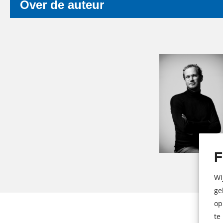
Over de auteur
F
Wi
ge
op
te