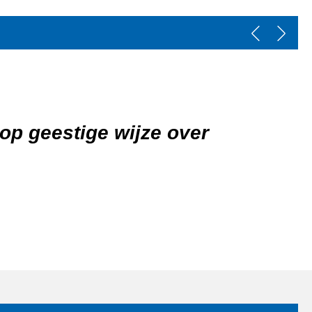
n wereld tot ver buiten
 mededogen voor leerling