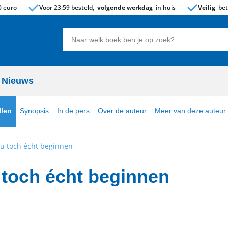
 euro
Voor 23:59 besteld,
volgende werkdag
in huis
Veilig
bet
Zoeken
naar
boeken,
auteurs
Nieuws
en
uitgevers
llen
Synopsis
In de pers
Over de auteur
Meer van deze auteur
 nu toch écht beginnen
 toch écht beginnen