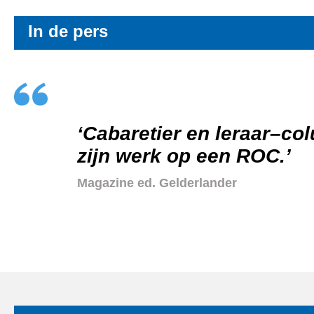
In de pers
’In deze nieuwe bundel n
de klaslokalen van het R
en medemens en vanuit e
Vives