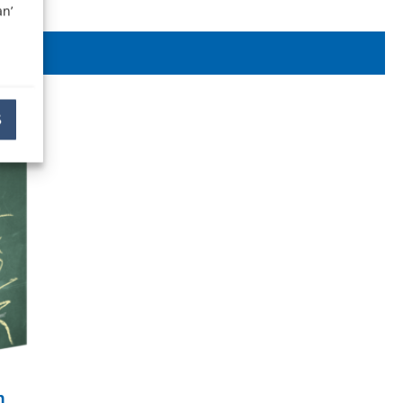
n’
S
n