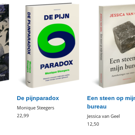
De pijnparadox
Een steen op mij
bureau
Monique Steegers
22
,
99
Gebonden
Jessica van Geel
12
,
50
Paperback