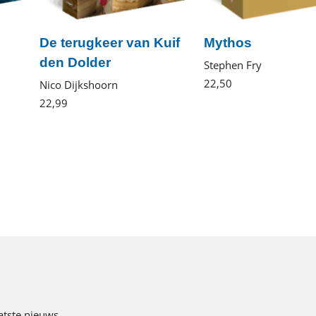
De terugkeer van Kuif
Mythos
den Dolder
Stephen Fry
22
,
50
Paperback
Nico Dijkshoorn
22
,
99
Paperback
atste nieuws,