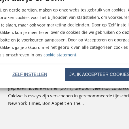
j, en derde partijen, maken op onze websites gebruik van cookies. 
bruiken cookies voor het bijhouden van statistieken, om voorkeure
 te slaan, maar ook voor marketing doeleinden. Door op ‘Zelf instell
 klikken, kun je meer lezen over de cookies die we gebruiken op de
bsite en je voorkeuren aanpassen. Door op ‘Accepteren en doorgaa
 klikken, ga je akkoord met het gebruik van alle categorieën cookies
als omschreven in ons
cookie statement
.
Chloé Caldwell
Chloé Caldwell is een Amerikaanse auteur van vier boeken, 
ZELF INSTELLEN
JA, IK ACCEPTEER COOKIE
essaybundels Legs Get Led Astray (2012) en I’ll Tell You in P
geprezen novelle Women (2014), die door velen tot ‘cultklass
Caldwells essays zijn verschenen in gerenommeerde tijdschri
New York Times, Bon Appétit en The...