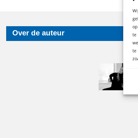
Wi
ge
op
Over de auteur
te
we
te
zo