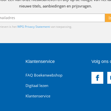
nieuwe titels, aanbiedingen en prijsvragen.
I
ieven is het
WPG Privacy Statement
van toepassing.
Klantenservice
Volg ons 
FAQ Boekenwebshop
Digitaal lezen
Klantenservice