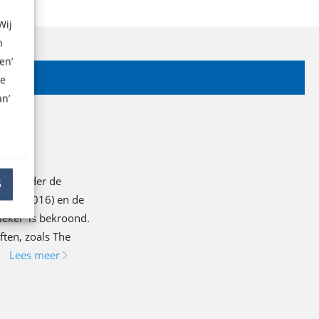
Wij
n
en’
ze
n’
waaronder de
S
erson (2016) en de
ieker’ is bekroond.
ften, zoals The
Lees meer