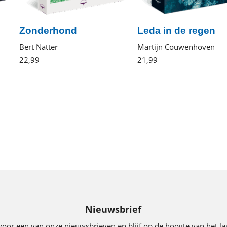
Zonderhond
Leda in de regen
Bert Natter
Martijn Couwenhoven
22
,
99
Paperback
21
,
99
Paperback
Nieuwsbrief
voor een van onze nieuwsbrieven en blijf op de hoogte van het la