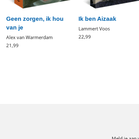
Geen zorgen, ik hou
Ik ben Aizaak
van je
Lammert Voos
22
,
99
Gebonden
Alex van Warmerdam
21
,
99
Paperback
Meld je aan 