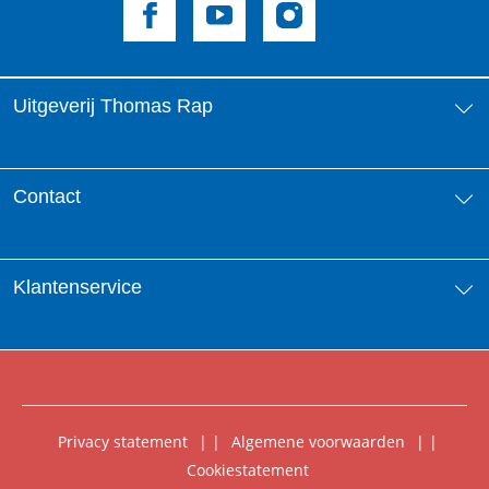
Uitgeverij Thomas Rap
Over ons
Contact
Aanbiedingsbrochures
Contactinformatie
Klantenservice
Vacatures
Manuscripten
Nieuwsbrief
FAQ Boekenwebshop
Rechten
Digitaal lezen
Privacy statement
|
Algemene voorwaarden
|
Foreign Rights
Cookiestatement
Klantenservice