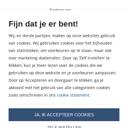
Sorteer op:
Publicatiedatum (meest recent)
Fijn dat je er bent!
Publicatiedatum (meest
Wij, en derde partijen, maken op onze websites gebruik
recent)
Wis alle filters
Gekozen filters:
van cookies. Wij gebruiken cookies voor het bijhouden
Fictie
Publicatiedatum (minst
van statistieken, om voorkeuren op te slaan, maar ook
recent)
voor marketing doeleinden. Door op ‘Zelf instellen’ te
Geen nieuws gevonden
X
klikken, kun je meer lezen over de cookies die we
gebruiken op deze website en je voorkeuren aanpassen.
Door op ‘Accepteren en doorgaan’ te klikken, ga je
akkoord met het gebruik van alle categorieën cookies
zoals omschreven in ons
cookie statement
.
JA, IK ACCEPTEER COOKIES
Volg ons op social media
ZELF INSTELLEN