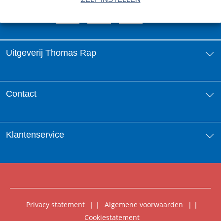
Uitgeverij Thomas Rap
Over ons
Contact
Aanbiedingsbrochures
Contactinformatie
Klantenservice
Vacatures
Manuscripten
Nieuwsbrief
FAQ Boekenwebshop
Rechten
Digitaal lezen
Privacy statement
|
Algemene voorwaarden
|
Foreign Rights
Cookiestatement
Klantenservice