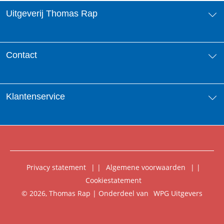
Uitgeverij Thomas Rap
Over ons
Contact
Aanbiedingsbrochures
Contactinformatie
Klantenservice
Vacatures
Manuscripten
Nieuwsbrief
FAQ Boekenwebshop
Rechten
Digitaal lezen
Privacy statement
|
Algemene voorwaarden
|
Foreign Rights
Cookiestatement
Klantenservice
© 2026, Thomas Rap | Onderdeel van
WPG Uitgevers