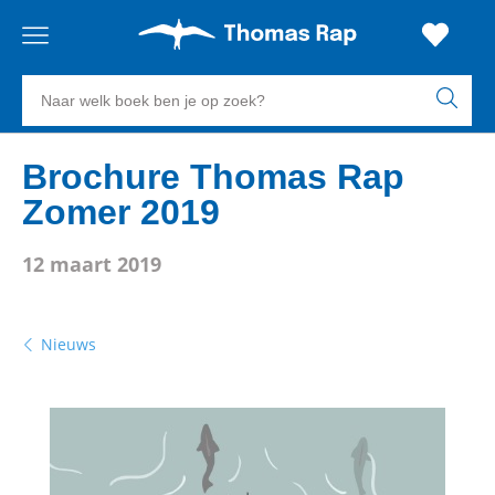
Gratis
vanaf
Zoeken
verzending
20
euro
naar
boeken,
Voor
Brochure Thomas Rap
23:59
volgende
in
auteurs
besteld,
werkdag
huis
Zomer 2019
en
uitgevers
Veilig
12 maart 2019
betalen
Gratis
retourneren
Nieuws