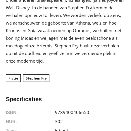
onder anderen Shakespeare, Michelangelo, James Joyce en
Walt Disney. In de handen van Stephen Fry komen de
verhalen opnieuw tot leven. We worden verliefd op Zeus,
we aanschouwen de geboorte van Athena, we zien hoe
Kronos en Gaia wraak nemen op Ouranos, we huilen met
koning Midas en we jagen met de even beeldschone als
meedogenloze Artemis. Stephen Fry haalt deze verhalen
op uit de oudheid en geeft ze hun welverdiende plek in
onze moderne tijd.
Fictie
Stephen Fry
Specificaties
9789400406650
ISBN:
302
NUR:
E-book
Type: