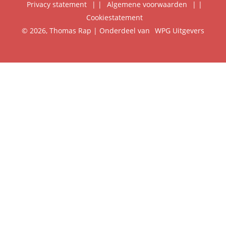
Privacy statement
|
Algemene voorwaarden
|
Foreign Rights
Cookiestatement
Klantenservice
© 2026, Thomas Rap | Onderdeel van
WPG Uitgevers