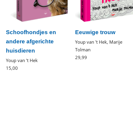
Schoofhondjes en
Eeuwige trouw
andere afgerichte
Youp van 't Hek, Marije
Tolman
huisdieren
29
,
99
Gebonden
Youp van 't Hek
15
,
00
Paperback