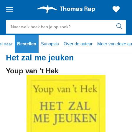
Gratis
vanaf
Zoeken
verzending
20
euro
naar
boeken,
Voor
Bestellen
Synopsis
Over de auteur
Meer van deze au
el naar:
23:59
volgende
in
auteurs
besteld,
werkdag
huis
en
Het zal me jeuken
uitgevers
Veilig
Youp van 't Hek
betalen
Gratis
retourneren