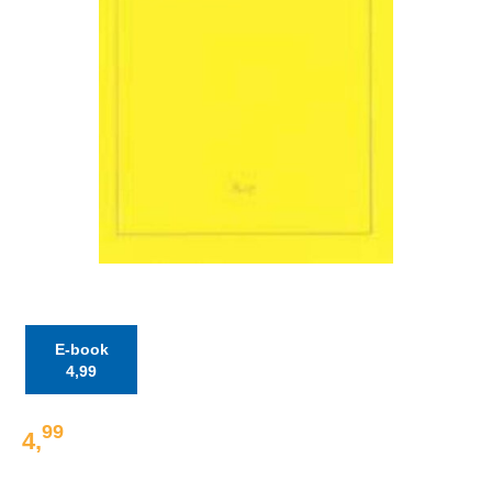
E-book
4
,
99
99
4
,
E-
book: