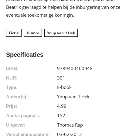
Beatrix gevraagd te helpen bij de inburgering van onze
eventuele toekomstige koningin.
Fictie
Humor
Youp van 't Hek
Specificaties
9789400400948
ISBN:
301
NUR:
E-book
Type:
Youp van 't Hek
Auteur(s):
4
,
99
Prijs:
152
Aantal pagina's:
Thomas Rap
Uitgever:
03-02-2012
Verschijningsdatum: