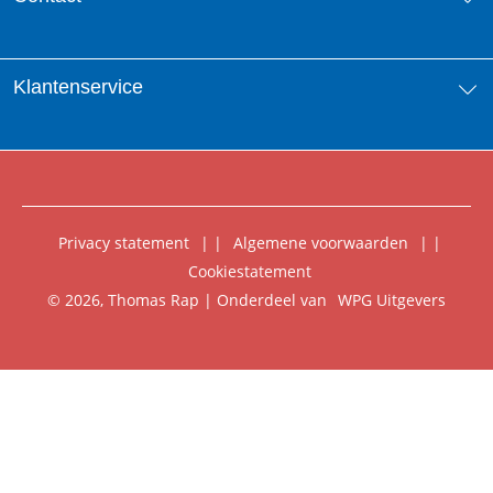
Aanbiedingsbrochures
Contactinformatie
Klantenservice
Vacatures
Manuscripten
Nieuwsbrief
FAQ Boekenwebshop
Rechten
Digitaal lezen
Privacy statement
|
Algemene voorwaarden
|
Foreign Rights
Cookiestatement
Klantenservice
© 2026, Thomas Rap | Onderdeel van
WPG Uitgevers