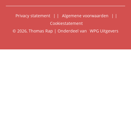
Rechten
Digitaal lezen
Privacy statement
|
Algemene voorwaarden
|
Foreign Rights
Cookiestatement
Klantenservice
© 2026, Thomas Rap | Onderdeel van
WPG Uitgevers