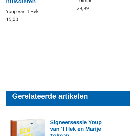
Tolman
huisdieren
29
,
99
Gebonden
Youp van 't Hek
15
,
00
Paperback
Gerelateerde artikelen
Signeersessie Youp
van ’t Hek en Marije
Tolman