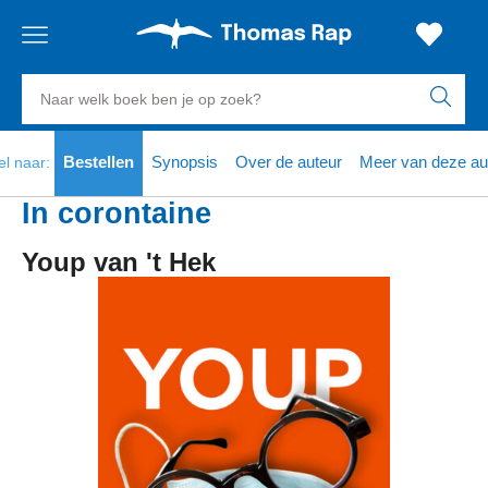
Gratis
vanaf
Zoeken
verzending
20
euro
naar
boeken,
Voor
Bestellen
Synopsis
Over de auteur
Meer van deze au
el naar:
23:59
volgende
in
auteurs
besteld,
werkdag
huis
en
In corontaine
uitgevers
Veilig
Youp van 't Hek
betalen
Gratis
retourneren