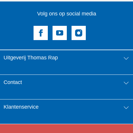
Volg ons op social media
Uitgeverij Thomas Rap
Over ons
Contact
Aanbiedingsbrochures
Contactinformatie
Klantenservice
Vacatures
Manuscripten
Nieuwsbrief
FAQ Boekenwebshop