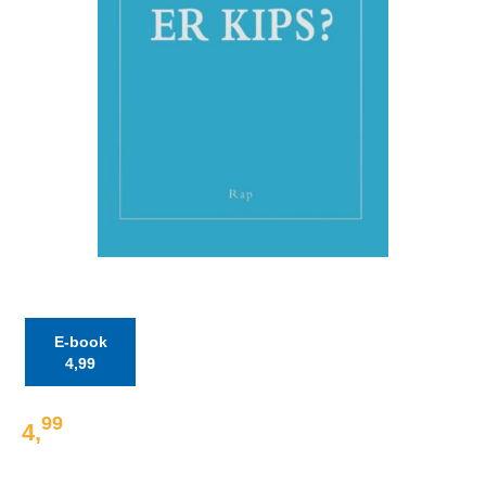
E-book
4
,
99
99
4
,
E-
book: