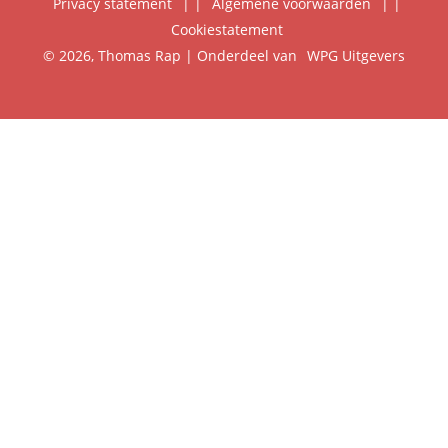
Privacy statement
|
Algemene voorwaarden
|
Foreign Rights
Cookiestatement
Klantenservice
© 2026, Thomas Rap | Onderdeel van
WPG Uitgevers