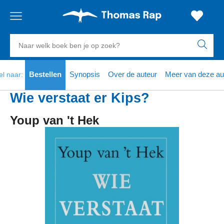
Gratis
vanaf
Zoeken
verzending
20
euro
naar
boeken,
Voor
Bestellen
Synopsis
Over de auteur
Meer van deze au
el naar:
23:59
volgende
in
auteurs
besteld,
werkdag
huis
en
Wie verstaat er Kips?
uitgevers
Veilig
Youp van 't Hek
betalen
Gratis
retourneren