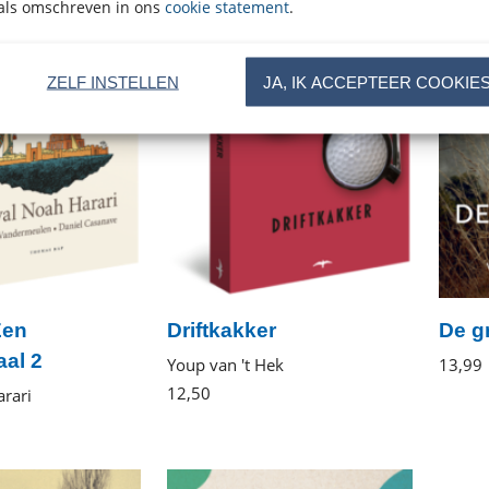
als omschreven in ons
cookie statement
.
ZELF INSTELLEN
JA, IK ACCEPTEER COOKIE
Een
Driftkakker
De gr
aal 2
Youp van 't Hek
13
,
99
12
,
50
Paperback
rari
en