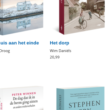
huis aan het einde
Het dorp
 Droog
Wim Daniëls
Gebonden
20
,
99
Paperback