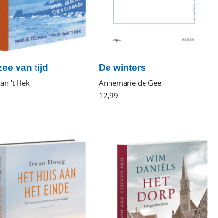
ee van tijd
De winters
an 't Hek
Annemarie de Gee
Gebonden
12
,
99
E-
book