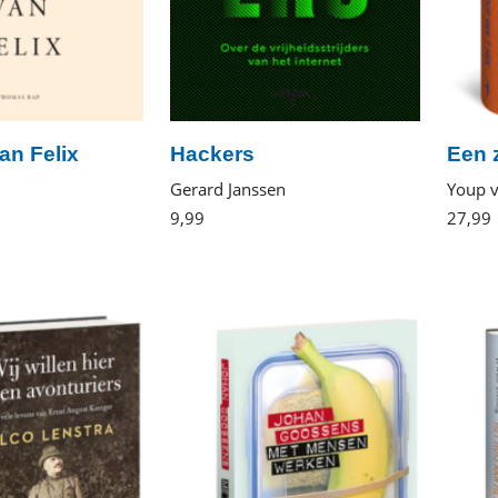
an Felix
Hackers
Een z
Gerard Janssen
Youp v
9
,
99
E-
27
,
99
book