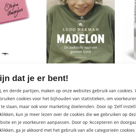
 het over
Madelon
De d
ijn dat je er bent!
en
ging 
Ludo Hekman
11
,
99
E-
ba
Peter
j, en derde partijen, maken op onze websites gebruik van cookies. 
book
22
,
99
bruiken cookies voor het bijhouden van statistieken, om voorkeure
 te slaan, maar ook voor marketing doeleinden. Door op ‘Zelf instell
 klikken, kun je meer lezen over de cookies die we gebruiken op de
bsite en je voorkeuren aanpassen. Door op ‘Accepteren en doorgaa
 klikken, ga je akkoord met het gebruik van alle categorieën cookies