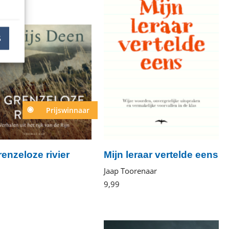
S
Prijswinnaar
enzeloze rivier
Mijn leraar vertelde eens
Luisterboek
Jaap Toorenaar
9
,
99
E-
book