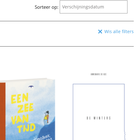
Sorteer op:
Verschijningsdatum
Verschijningsdatum
Wis alle filters
Alfabetisch (A-Z)
Alfabetisch (Z-A)
Prijs (oplopend)
Prijs (aflopend)