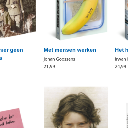
 hier geen
Met mensen werken
Het 
s
Johan Goossens
Irwan
21
,
99
Paperback
24
,
99
en