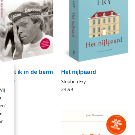
ag dat ik in de berm
Het nijlpaard
zitten
Stephen Fry
24
,
99
Paperback
 Winnen
Wij
Paperback
n
en’
ze
n’