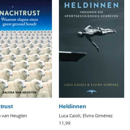
trust
Heldinnen
a van Heugten
Luca Caioli, Elvira Giménez
E-
11
,
99
E-