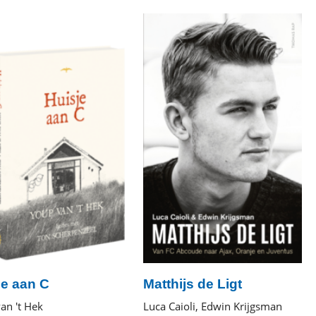
book
book
je aan C
Matthijs de Ligt
an 't Hek
Luca Caioli, Edwin Krijgsman