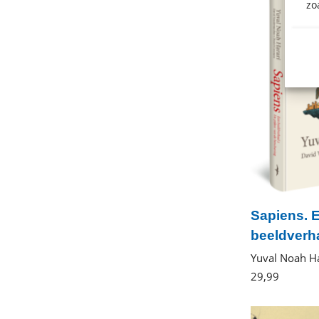
zo
Sapiens. 
beeldverh
Yuval Noah Ha
29
,
99
Gebond