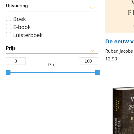
Uitvoering
Boek
E-book
Luisterboek
De eeuw v
Prijs
Ruben Jacobs
12
,
99
E-
t/m
book