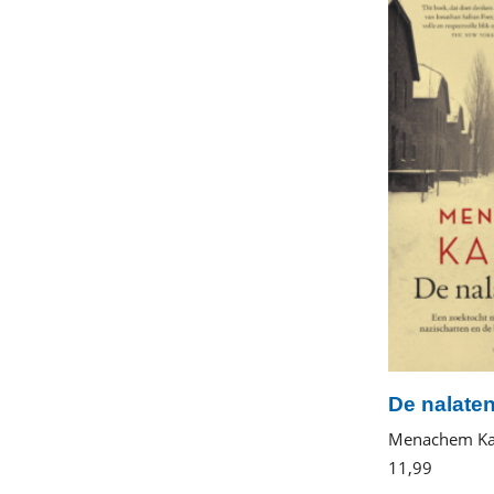
De nalate
Menachem Ka
11
,
99
E-