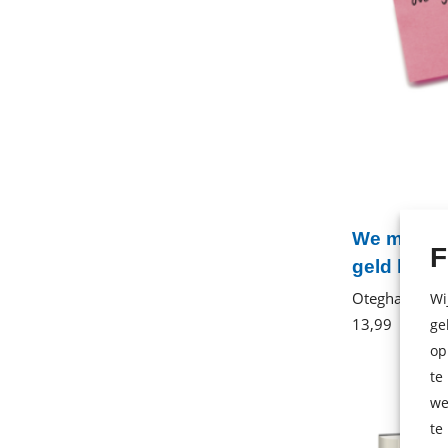
We moeten
F
geld hebb
Otegha Uwag
Wi
13
,
99
E-
ge
book
op
te
we
te