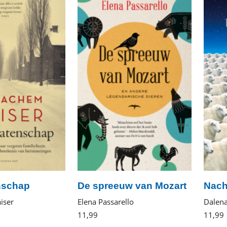
nschap
De spreeuw van Mozart
Nach
iser
Elena Passarello
Dalen
11
,
99
E-
11
,
99