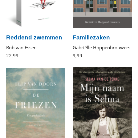
Reddend zwemmen
Familiezaken
Rob van Essen
Gabriëlle Hoppenbrouwers
22
,
99
Paperback
9
,
99
E-
book