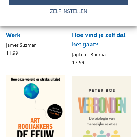
ZELF INSTELLEN
Werk
Hoe vind je zelf dat
het gaat?
James Suzman
11
,
99
E-
Japke-d. Bouma
book
17
,
99
Paperback