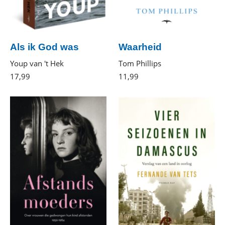
Als ik God was
Waarheid
Youp van 't Hek
Tom Phillips
17
,
99
Paperback
11
,
99
E-
book