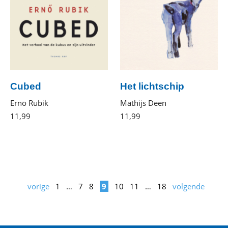
Cubed
Het lichtschip
Ernö Rubik
Mathijs Deen
11
,
99
E-
11
,
99
E-
book
book
vorige
1
…
7
8
9
10
11
…
18
volgende