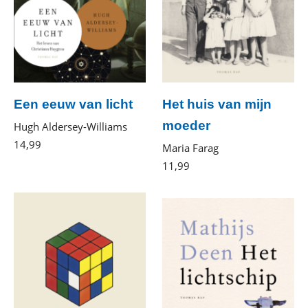
Een eeuw van licht
Het huis van mijn
moeder
Hugh Aldersey-Williams
14
,
99
E-
Maria Farag
book
11
,
99
E-
book