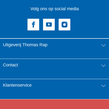
Volg ons op social media
Uitgeverij Thomas Rap
Over ons
Contact
Aanbiedingsbrochures
Contactinformatie
Klantenservice
Vacatures
Manuscripten
Nieuwsbrief
FAQ Boekenwebshop
Rechten