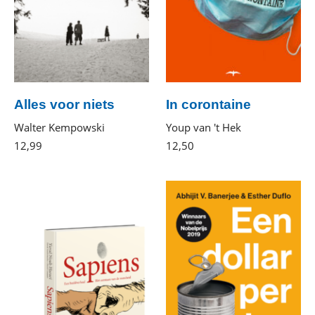
Alles voor niets
In corontaine
Walter Kempowski
Youp van 't Hek
12
,
99
E-
12
,
50
Paperback
book