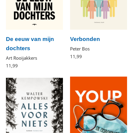
De eeuw van mijn
Verbonden
dochters
Peter Bos
11
,
99
E-
Art Rooijakkers
book
11
,
99
E-
book