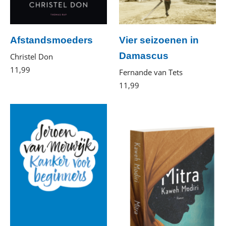
Afstandsmoeders
Vier seizoenen in
Damascus
Christel Don
11
,
99
E-
Fernande van Tets
book
11
,
99
E-
book