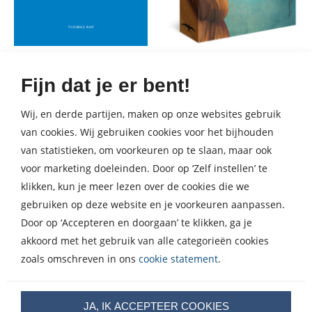
Kanker voor
Mitra
Fijn dat je er bent!
beginners
Kaweh Modiri
23
,
50
Paperback
Jeroen van Merwijk
Wij, en derde partijen, maken op onze websites gebruik
11
,
99
E-
van cookies. Wij gebruiken cookies voor het bijhouden
book
van statistieken, om voorkeuren op te slaan, maar ook
voor marketing doeleinden. Door op ‘Zelf instellen’ te
klikken, kun je meer lezen over de cookies die we
gebruiken op deze website en je voorkeuren aanpassen.
Door op ‘Accepteren en doorgaan’ te klikken, ga je
akkoord met het gebruik van alle categorieën cookies
zoals omschreven in ons
cookie statement
.
JA, IK ACCEPTEER COOKIES