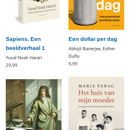
Sapiens. Een
Een dollar per dag
beeldverhaal 1
Abhijit Banerjee, Esther
Duflo
Yuval Noah Harari
9
,
99
E-
29
,
99
Gebonden
book