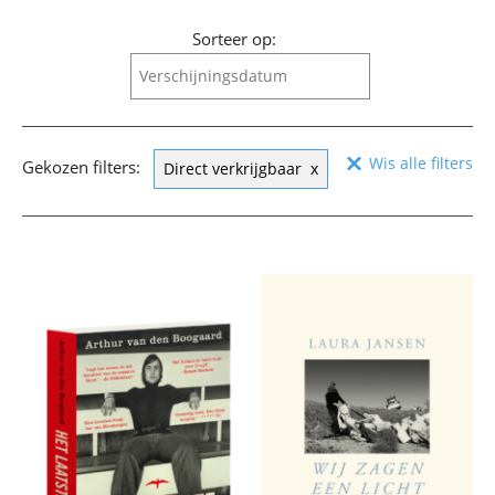
Sorteer op:
Verschijningsdatum
Verschijningsdatum
Wis alle filters
Alfabetisch (A-Z)
Gekozen filters:
Direct verkrijgbaar
Alfabetisch (Z-A)
Prijs (oplopend)
Prijs (aflopend)